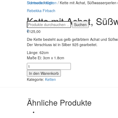
Schmuckdesign
Startseite
/
Ketten
/ Kette mit Achat, Süßwasserperlen
Rebekka Firbach
Kette mit Achat, Süß
0
€
125,00
Die Kette besteht aus gelb gefärbtem Achat und Süßwa
Der Verschluss ist in Silber 925 gearbeitet.
Länge: 62cm
Maße Ei: 3cm x 1.8cm
Kette
mit
In den Warenkorb
Achat,
Kategorie:
Ketten
Süßwasserperlen
und
silbernem
Anhänger
Ähnliche Produkte
Menge