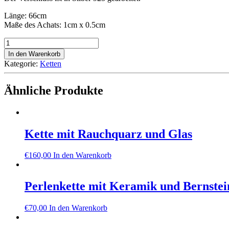
Länge: 66cm
Maße des Achats: 1cm x 0.5cm
Kette
mit
In den Warenkorb
Achat
Kategorie:
Ketten
und
Koralle
Menge
Ähnliche Produkte
Kette mit Rauchquarz und Glas
€
160,00
In den Warenkorb
Perlenkette mit Keramik und Bernstei
€
70,00
In den Warenkorb