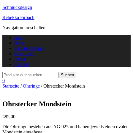
Schmuckdesign
Rebekka Firbach
Navigation umschalten
Start
Shop
Kundenaufträge
Workshops
About
Kontakt
0
Startseite
/
Ohrringe
/ Ohrstecker Mondstein
Ohrstecker Mondstein
€
85,00
Die Ohrringe bestehen aus AG 925 und haben jeweils einen ovalen
Mondstein eingefasst.