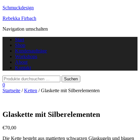
Schmuckdesign
Rebekka Firbach
Navigation umschalten
Start
Shop
Kundenaufträge
Workshops
About
Kontakt
0
Startseite
/
Ketten
/ Glaskette mit Silberelementen
Glaskette mit Silberelementen
€
70,00
Die Kette besteht aus mattierten schwarzen Glaskugeln und blauen